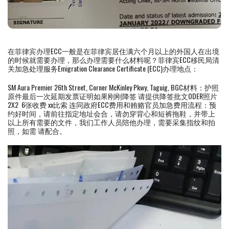
在菲律宾办理ECC一般是在菲律宾居住满六个月以上的外国人在出境
的时候就需要办理，那么办理需要什么材料呢？菲律宾ECC移民局清
关加急处理服务Emigration Clearance Certificate (ECC)办理地点：
SM Aura Premier 26th Street, Corner McKinley Pkwy, Taguig, BGC材料：护照
原件最后一次延期发票证明如果刚刚降签 请提供降签批文ODER照片
2X2 6张收费 xx比索 连同政府ECC费用和贿赂官员加急费用流程：预
约好时间，请前往指定地址会合，请勿穿背心和短裤拖鞋，并带上
以上所有需要的文件，我们工作人员陪他办理，需要采集指纹和拍
照，如需 请配合。