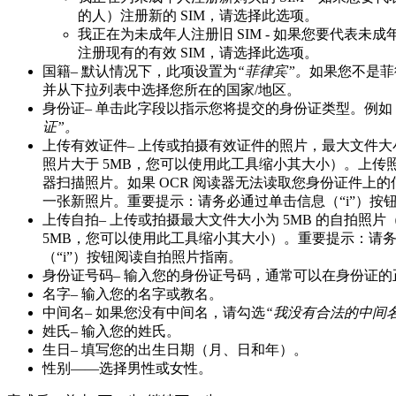
的人）注册新的 SIM，请选择此选项。
我正在为未成年人注册旧 SIM - 如果您要代表未成
注册现有的有效 SIM，请选择此选项。
国籍– 默认情况下，此项设置为
“菲律宾”。
如果您不是菲
并从下拉列表中选择您所在的国家/地区。
身份证– 单击此字段以指示您将提交的身份证类型。例如
证”。
上传有效证件– 上传或拍摄有效证件的照片，最大文件大小
照片大于 5MB，您可以使用此工具缩小其大小）。上传照
器扫描照片。如果 OCR 阅读器无法读取您身份证件上
一张新照片。重要提示：请务必通过单击信息（“i”）按
上传自拍– 上传或拍摄最大文件大小为 5MB 的自拍照
5MB，您可以使用此工具缩小其大小）。重要提示：请
（“i”）按钮阅读自拍照片指南。
身份证号码– 输入您的身份证号码，通常可以在身份证
名字– 输入您的名字或教名。
中间名– 如果您没有中间名，请勾选
“我没有合法的中间
姓氏– 输入您的姓氏。
生日– 填写您的出生日期（月、日和年）。
性别——选择男性或女性。