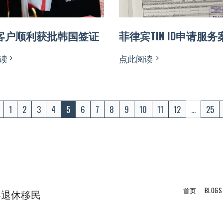
客户顺利获批韩国签证
菲律宾TIN ID申请服务
读
点此阅读
1
2
3
4
5
6
7
8
9
10
11
12
...
25
首页
BLOGS
律宾退休移民