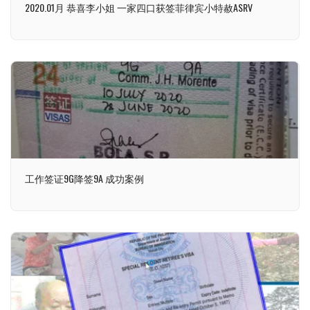
2020.01月 恭喜李小姐 一家四口获签菲律宾小特赦ASRV
工作签证9G降签9A 成功案例