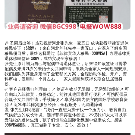
🎉 圣周后出签！热烈祝贺河北张先生一家五口 成功获得菲律宾退休
移民签证（SRRV）！来自河北的张先生一家五口，在深入了解多国
移民项目后，最终选择通过【菲律宾华人移民 · 998VISA】办理菲律宾
退休移民签证 SRRV，成功实现全家移居！
张先生原计划为自己与配偶申请退休签证，后来得知该签证可携带
配偶及未满21岁的未婚子女共同申请，果断为全家人一同规划安排。
我们团队为其量身定制了全套移民方案，全程协助体检、开户、资
料审核，仅用时一个月左右，一家人就顺利获得长期合法居留身
份。
✅ 客户选择我们的理由：📌 签证有效期无限期，无需繁琐维护📌 可
自由出入菲律宾，身份稳定，前往其他国家通行便利📌 可携配偶及
合规子女共同申请，手续简便📌 享受比国内便宜的国际学校教育资
源📌 近20年菲律宾服务经验，全程服务，无沟通障碍
🏝 张先生移民感言：“我们一直想为孩子找一个压力小、教育自由、
气候舒适的成长环境。选择菲律宾退休签证，不仅我和太太可以享
受轻松的退休生活，孩子们也能在国际化氛围中健康成长。感谢
998VISA团队，真正做到了专业、安心、高效！”