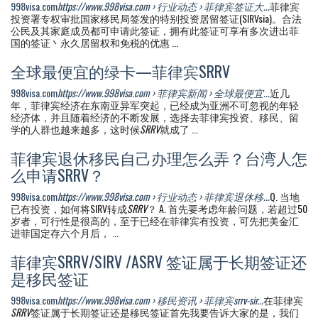
998visa.com
https://www.998visa.com › 行业动态 › 菲律宾签证大...
菲律宾
投资署专权审批国家移民局签发的特别投资居留签证(SIRVsia)。合法
公民及其家庭成员都可申请此签证，拥有此签证可享有多次进出菲
国的签证丶永久居留权和免税的优惠 ...
全球最便宜的绿卡—菲律宾SRRV
998visa.com
https://www.998visa.com › 菲律宾新闻 › 全球最便宜...
近几
年，菲律宾经济在东南亚异军突起，已经成为亚洲不可忽视的年轻
经济体，并且随着经济的不断发展，选择去菲律宾投资、移民、留
学的人群也越来越多，这时候
SRRV
就成了 ...
菲律宾退休移民自己办理怎么弄？台湾人怎
么申请SRRV？
998visa.com
https://www.998visa.com › 行业动态 › 菲律宾退休移...
Q. 当地
已有投资，如何将SIRV转成
SRRV
？ A. 首先要考虑年龄问题，若超过50
岁者，可行性是很高的，至于已经在菲律宾有投资，可先把美金汇
进菲国定存六个月后， ...
菲律宾SRRV/SIRV /ASRV 签证属于长期签证还
是移民签证
998visa.com
https://www.998visa.com › 移民资讯 › 菲律宾srrv-sir...
在菲律宾
SRRV
签证属于长期签证还是移民签证首先我要告诉大家的是，我们