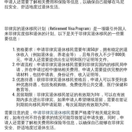
申请人还需要了解相关费用和保险等信息，以确保自己能够在马尼
拉安全、舒适地度过退休生活。
菲律宾的退休移民计划（Retirement Visa Program）是一项吸引外国人
来菲律宾度假和退休的计划。以下是关于菲律宾退休移民的一些重
要信息：
资格要求：申请菲律宾退休移民需要年满50岁，拥有稳定的退
休收入（例如退休金、养老金等），且每月收入不少于800美
元。申请人还需要提供出生证明和医疗证明等文件。
申请流程：申请菲律宾退休移民需要到菲律宾国内的移民局申
请，并在申请过程中缴纳相关费用。申请人需要提供完整的申
请材料，包括申请表、身份证件、收入证明等。
优惠待遇：获得菲律宾退休移民资格后，申请人可以享受到多
种优惠待遇，包括免税购物、免费使用公共交通、医疗保健和
教育等。
居留期限：菲律宾退休移民签证的有效期为1年，可以在有效
期内多次进出菲律宾。如果申请人希望继续居留，需要在签证
到期前向移民局申请延期，每次延期的有效期为2年。
需要注意的是，
申请菲律宾退休移民
需要严格遵守相关规定和流
程，如有任何不符合要求的情况可能导致签证申请失败。同时，申
请人还需要了解相关费用和保险等信息，以确保自己能够在菲律宾
安全、舒适地度过退休生活。