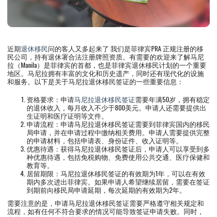
近期
退休移民
问的客人又多起来了 我们是菲律宾PRA 正规注册的移
民公司，持有退休署合法注册牌照资质。有需要的欢迎来了解马尼
拉（Manila）是菲律宾的首都，也是菲律宾退休移民计划的一个重要
地区。马尼拉拥有丰富的文化和历史遗产，同时还有现代化的设施
和服务。以下是关于马尼拉退休移民签证的一些重要信息：
资格要求：申请
马尼拉退休移民签证
需要年满50岁，拥有稳定
的退休收入，每月收入不少于800美元。申请人还需要提供出
生证明和医疗证明等文件。
申请流程：申请马尼拉退休移民签证需要到菲律宾国内的移民
局申请，并在申请过程中缴纳相关费用。申请人需要提供完整
的申请材料，包括申请表、身份证件、收入证明等。
优惠待遇：获得马尼拉退休移民签证后，申请人可以享受到多
种优惠待遇，包括免税购物、免费使用公共交通、医疗保健和
教育等。
居留期限：马尼拉退休移民签证的有效期为1年，可以在有效
期内多次进出菲律宾。如果申请人希望继续居留，需要在签证
到期前向移民局申请延期，每次延期的有效期为2年。
需要注意的是，申请马尼拉退休移民签证需要严格遵守相关规定和
流程，如有任何不符合要求的情况可能导致签证申请失败。同时，