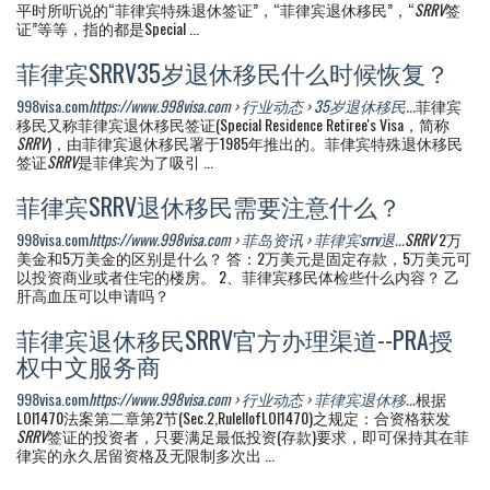
平时所听说的“菲律宾特殊退休签证”，“菲律宾退休移民”，“
SRRV
签
证”等等，指的都是Special ...
菲律宾SRRV35岁退休移民什么时候恢复？
998visa.com
https://www.998visa.com › 行业动态 › 35岁退休移民...
菲律宾
移民又称菲律宾退休移民签证(Special Residence Retiree's Visa，简称
SRRV
)，由菲律宾退休移民署于1985年推出的。菲侓宾特殊退休移民
签证
SRRV
是菲侓宾为了吸引 ...
菲律宾SRRV退休移民需要注意什么？
998visa.com
https://www.998visa.com › 菲岛资讯 › 菲律宾srrv退...
SRRV
2万
美金和5万美金的区别是什么？ 答：2万美元是固定存款，5万美元可
以投资商业或者住宅的楼房。 2、菲律宾移民体检些什么内容？ 乙
肝高血压可以申请吗？
菲律宾退休移民SRRV官方办理渠道--PRA授
权中文服务商
998visa.com
https://www.998visa.com › 行业动态 › 菲律宾退休移...
根据
LOI1470法案第二章第2节(Sec.2,RuleIIofLOI1470)之规定：合资格获发
SRRV
签证的投资者，只要满足最低投资(存款)要求，即可保持其在菲
律宾的永久居留资格及无限制多次出 ...