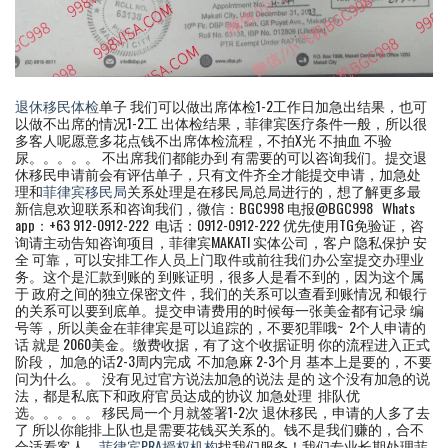
退休移民体检
单子 我们可以做出席体检1-2工作日加急出结果，也可
以做不出席的情况1-2工 出体检结果，菲律宾医疗条件一般，所以很
多客人呢愿意多花点钱不出席体检流程，不拍X光 不抽血 不验
尿。。。。。 不出席我们都能办到 有需要的可以咨询我们。提交退
休移民申请前会有评估单子，只有文件齐全才能提交申请，加急处
理和
菲律宾移民局
关系处理是在移民局总局进行的，想了解更多最
新信息欢迎联系和咨询我们，微信：BGC998 电报@BGC998 Whats
app：+63 912-0912-222 电话：0912-0912-222 优先使用TG免验证，咨
询请主动告知咨询项目，菲律宾MAKATI 实体公司，客户 隐私保护 安
全 可靠，可以安排工作人员上门取件或前往我们办公室提交办理业
务。这个是汇款到账的 到账证明，很多人是看不到的，因为这个属
于 政府之间的独立保密文件，我们的关系可以查看到账情况 和银行
的关系可以要到底单。提交申请费用的时候每一张美金都有记录 编
号等，所以美金在菲律宾是可以追踪的，不要犯罪哦~ 2个人申请的
话 就是 2060美金。缴费收据，有了这个收据证明 你的流程进入正式
阶段， 加急的话2-3周内完成 不加急麻 2-3个月 基本上是要的，不要
问为什么。。 没有见过官方说法加急的说法 是的 这个没有加急的说
法，都是私底下和政府官员达成的协议 加急处理 排队优
选。。。。。 移民局一个月就签署1-2次 退休移民，申请的人多了去
了 所以你能排上队也是需要花钱买关系的。钱不是我们赚的，合不
合适看客人。
菲律宾PRA授权机构
找我们服务！我们专业长期处理菲