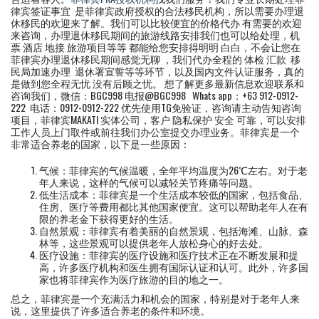
律宾签证事宜 是菲律宾政府授权的合法移民机构，所以需要办理退
休移民的欢迎来了解。我们可以比较便宜的价格代办 有需要的欢迎
来咨询，办理退休移民期间的旅游线路安排我们也可以给处理，机
票 酒店 地接 旅游项目等等 都能给您安排得明明 白白，不会让您在
菲律宾办理退休移民期间感觉无聊 ，我们代办全程的 体检 汇款 移
民局加速办理 退休署宣誓等等环节，以及国内文件认证服务，真的
是做到您全程无忧 没有后顾之忧。 想了解更多最新信息欢迎联系和
咨询我们，微信：BGC998 电报@BGC998 Whats app：+63 912-0912-
222 电话：0912-0912-222 优先使用TG免验证，咨询请主动告知咨询
项目，菲律宾MAKATI 实体公司，客户 隐私保护 安全 可靠，可以安排
工作人员上门取件或前往我们办公室提交办理业务。菲律宾是一个
非常适合养老的国家，以下是一些原因：
气候：菲律宾的气候温暖，全年平均温度为26℃左右。对于老
年人来说，这样的气候可以减轻关节疼痛等问题。
低生活成本：菲律宾是一个生活成本较低的国家，包括食品、
住房、医疗等费用都比其他国家便宜。这可以帮助老年人在有
限的养老金下获得更好的生活。
自然景观：菲律宾有着美丽的自然景观，包括海滩、山脉、森
林等，这些景观可以提供老年人放松身心的好去处。
医疗设施：菲律宾的医疗设施和医疗技术正在不断发展和提
高，许多医疗机构和医生拥有国际认证和认可。此外，许多国
家也将菲律宾作为医疗旅游的目的地之一。
总之，菲律宾是一个充满活力和机会的国家，特别是对于老年人来
说，这里提供了许多适合养老的条件和环境。