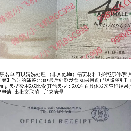
 黑名单 可以清洗处理 （非其他blo）需要材料 1 护照原件/照片扫描
前是工签3 当时的降签order+最后延期发票 如果目前已经降签4
staying 类型费用XXX比索 其他类型：XXX左右具体发来查询
交申请 -出批文取消 -完成清理