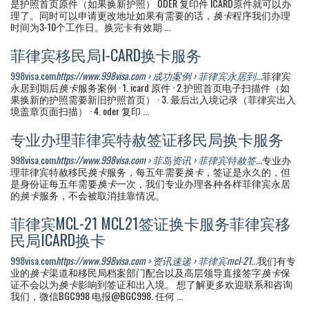
是护照首页原件（如果换新护照） ODER 复印件 ICARD原件就可以办
理了。同时可以申请更改地址如果有需要的话，
换卡
程序我们办理
时间为3-10个工作日。换完卡有效期 ...
菲律宾移民局I-CARD换卡服务
998visa.com
https://www.998visa.com › 成功案例 › 菲律宾永居到...
菲律宾
永居到期后
换卡
服务案例 · 1. icard 原件 · 2.护照首页电子扫描件（如
果换新的护照需要新旧护照首页） · 3. 最后出入境记录（菲律宾出入
境盖章页面扫描） · 4. oder 复印 ...
专业办理菲律宾特赦签证移民局换卡服务
998visa.com
https://www.998visa.com › 菲岛资讯 › 菲律宾特赦签...
专业办
理菲律宾特赦移民
换卡
服务，每五年需要
换卡
，签证是永久的，但
是身份证每五年需要
换卡
一次，我们专业办理各种各样菲律宾永居
的
换卡
服务，不会被取消挂靠情况。
菲律宾MCL-21 MCL21签证换卡服务菲律宾移
民局ICARD换卡
998visa.com
https://www.998visa.com › 资讯速递 › 菲律宾mcl-21...
我们有专
业的
换卡
渠道和移民局档案部门配合以及高层领导直接签字
换卡
保
证不会以为
换卡
影响到签证和出入境。 想了解更多欢迎联系和咨询
我们，微信BGC998 电报@BGC998. 任何 ...