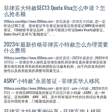
菲律宾大特赦SEC13 Quota Visa怎么申请？怎
么抢名额
998visa.com
https://www.998visa.com › 资讯速递 › 菲律宾大特赦...
您一定
听说过9G工签、退休签证学生签证旅游签证投资签证SRRV退休移民
签证、13A婚签等签证品种，但有可能很少听说Quota Visa
特赦
签证。
Quota Visa可直译为“配额签证”， ...
2023年最新价格菲律宾小特赦怎么办理需要
什么费用
998visa.com
https://www.998visa.com › 移民资讯 › 2023年最新价...
2022年11
月17日 — 菲律宾华人移民是菲律宾移民局菲律宾退休署菲律宾投资
署菲律宾税务局等政府机构授权合法服务机构，由于内容发布的时
效性以及政府政策的调整等因素无法 ...
ASRV“小特赦”永居签证 - 菲律宾华人移民
998visa.com
https://www.998visa.com › 服务项目 › asrv-小特赦-...
2022年11月
17日 — 菲律宾APECO颁发的签证不仅仅只有小
特赦
（ASRV）这一种
签证。还有ASIRV、AWV、ACE。其中所有项目中性价比和综合考虑最
适合外国投资者，门槛最低的就是 ...
菲律宾大特赦案例分享 - 菲律宾华人移民