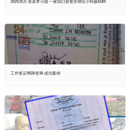
2020.01月 恭喜李小姐 一家四口获签菲律宾小特赦ASRV
工作签证9G降签9A 成功案例