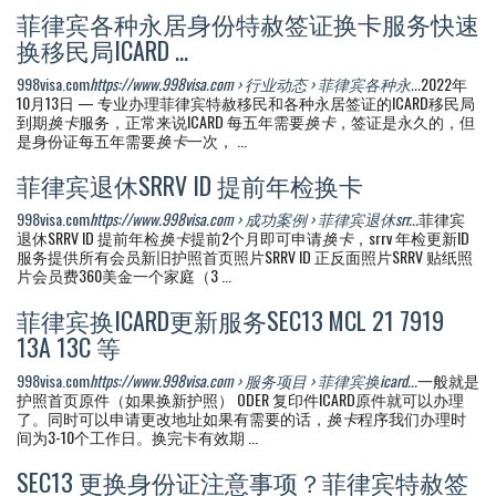
菲律宾各种永居身份特赦签证换卡服务快速
换移民局ICARD ...
998visa.com
https://www.998visa.com › 行业动态 › 菲律宾各种永...
2022年
10月13日 — 专业办理菲律宾特赦移民和各种永居签证的ICARD移民局
到期
换卡
服务，正常来说ICARD 每五年需要
换卡
，签证是永久的，但
是身份证每五年需要
换卡
一次， ...
菲律宾退休SRRV ID 提前年检换卡
998visa.com
https://www.998visa.com › 成功案例 › 菲律宾退休srr...
菲律宾
退休SRRV ID 提前年检
换卡
提前2个月即可申请
换卡
，srrv 年检更新ID
服务提供所有会员新旧护照首页照片SRRV ID 正反面照片SRRV 贴纸照
片会员费360美金一个家庭（3 ...
菲律宾换ICARD更新服务SEC13 MCL 21 7919
13A 13C 等
998visa.com
https://www.998visa.com › 服务项目 › 菲律宾换icard...
一般就是
护照首页原件（如果换新护照） ODER 复印件ICARD原件就可以办理
了。同时可以申请更改地址如果有需要的话，
换卡
程序我们办理时
间为3-10个工作日。换完卡有效期 ...
SEC13 更换身份证注意事项？菲律宾特赦签