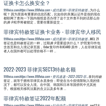
证换卡怎么换安全？
998visa.com
https://www.998visa.com › 成功案例 › 菲律宾特赦签...
为什么
呢？ 因为里面有重要的信息匹配，比如你的亲属认证件是假的现在
都联网了查询一下国内领馆是否办理了这个文件查不到的话那么你
的
换卡
程序将被锁定，需要你重新提交 ...
菲律宾特赦签证换卡业务 - 菲律宾华人移民
998visa.com
https://www.998visa.com › 成功案例 › 菲律宾特赦签...
MCL 21
签证也是特赦签证的一种，过期
换卡
需要提供什么？ 护照复印件包
含首页和出入境记录页面，Oder复印件和ICARD 原件，人在菲律宾或
者人在国外都可以处理价格不一样 ...
2022-2023 菲律宾SEC13特赦名额
998visa.com
https://www.998visa.com › 资讯速递 › 2022-2023-菲...
拿到
特赦
签证，就等于拥有菲律宾永居身份；即使在当今疫情限制入境的情
况下，都可以安全入境。在中国、韩国和日本等国侨民中尤其抢
手。根据相关移民法案的含义以及多年来 ...
菲律宾特赦签证2022年配额
998visa.com
https://www.998visa.com › 行业动态 › 菲律宾特赦签...
sec13大