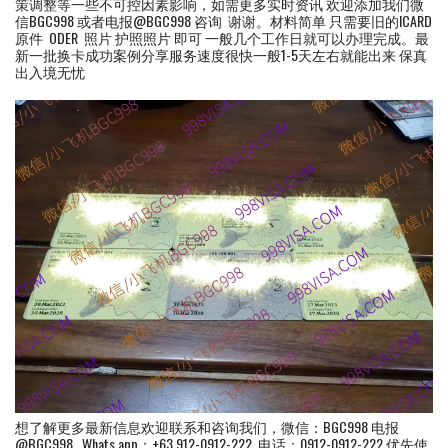
策调整等一些不可控因素影响，如需更多实时资讯 欢迎添加我们微
信BGC998 或者电报@BGC998 咨询 谢谢。材料简单 只需要旧的ICARD
原件 ODER 照片 护照照片 即可 一般几个工作日就可以办理完成。最
新一批换卡成功案例分享服务速度很快一般1-5天左右就能出来 保真
出入境无忧
想了解更多最新信息欢迎联系和咨询我们，微信：BGC998 电报
@BGC998 Whats app：+63 912-0912-222 电话：0912-0912-222 优先使