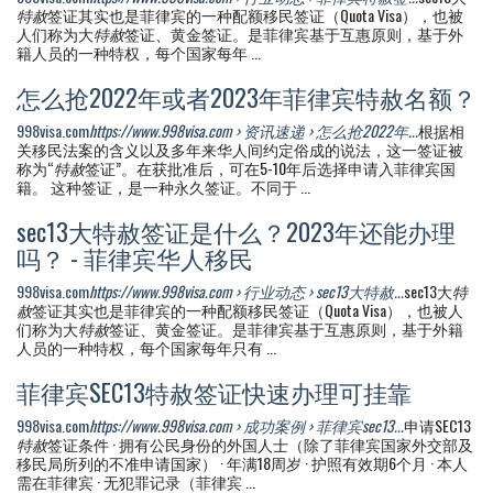
特赦
签证其实也是菲律宾的一种配额移民签证（Quota Visa），也被
人们称为大
特赦
签证、黄金签证。是菲律宾基于互惠原则，基于外
籍人员的一种特权，每个国家每年 ...
怎么抢2022年或者2023年菲律宾特赦名额？
998visa.com
https://www.998visa.com › 资讯速递 › 怎么抢2022年...
根据相
关移民法案的含义以及多年来华人间约定俗成的说法，这一签证被
称为“
特赦
签证”。在获批准后，可在5-10年后选择申请入菲律宾国
籍。 这种签证，是一种永久签证。不同于 ...
sec13大特赦签证是什么？2023年还能办理
吗？ - 菲律宾华人移民
998visa.com
https://www.998visa.com › 行业动态 › sec13大特赦...
sec13大
特
赦
签证其实也是菲律宾的一种配额移民签证（Quota Visa），也被人
们称为大
特赦
签证、黄金签证。是菲律宾基于互惠原则，基于外籍
人员的一种特权，每个国家每年只有 ...
菲律宾SEC13特赦签证快速办理可挂靠
998visa.com
https://www.998visa.com › 成功案例 › 菲律宾sec13...
申请SEC13
特赦
签证条件 · 拥有公民身份的外国人士（除了菲律宾国家外交部及
移民局所列的不准申请国家） · 年满18周岁 · 护照有效期6个月 · 本人
需在菲律宾 · 无犯罪记录（菲律宾 ...