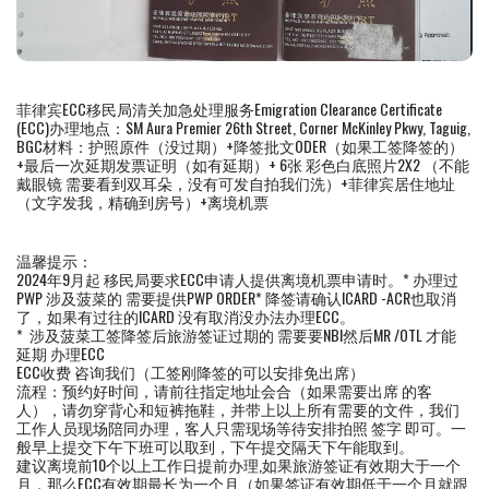
菲律宾ECC移民局清关加急处理服务Emigration Clearance Certificate
(ECC)办理地点：SM Aura Premier 26th Street, Corner McKinley Pkwy, Taguig,
BGC材料：护照原件（没过期）+降签批文ODER（如果工签降签的）
+最后一次延期发票证明（如有延期）+ 6张 彩色白底照片2X2 （不能
戴眼镜 需要看到双耳朵，没有可发自拍我们洗）+菲律宾居住地址
（文字发我，精确到房号）+离境机票
温馨提示：
2024年9月起 移民局要求ECC申请人提供离境机票申请时。* 办理过
PWP 涉及菠菜的 需要提供PWP ORDER* 降签请确认ICARD -ACR也取消
了，如果有过往的ICARD 没有取消没办法办理ECC。
* 涉及菠菜工签降签后旅游签证过期的 需要要NBI然后MR /OTL 才能
延期 办理ECC
ECC收费 咨询我们（工签刚降签的可以安排免出席）
流程：预约好时间，请前往指定地址会合（如果需要出席 的客
人），请勿穿背心和短裤拖鞋，并带上以上所有需要的文件，我们
工作人员现场陪同办理，客人只需现场等待安排拍照 签字 即可。一
般早上提交下午下班可以取到，下午提交隔天下午能取到。
建议离境前10个以上工作日提前办理,如果旅游签证有效期大于一个
月，那么ECC有效期最长为一个月（如果签证有效期低于一个月就跟