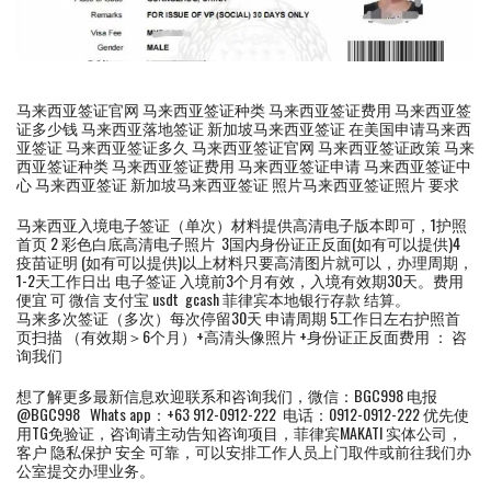
马来西亚签证官网 马来西亚签证种类 马来西亚签证费用 马来西亚签
证多少钱 马来西亚落地签证 新加坡马来西亚签证 在美国申请马来西
亚签证 马来西亚签证多久 马来西亚签证官网 马来西亚签证政策 马来
西亚签证种类 马来西亚签证费用 马来西亚签证申请 马来西亚签证中
心 马来西亚签证 新加坡马来西亚签证 照片马来西亚签证照片 要求
马来西亚入境电子签证（单次）材料提供高清电子版本即可，1护照
首页 2 彩色白底高清电子照片 3国内身份证正反面(如有可以提供)4
疫苗证明 (如有可以提供)以上材料只要高清图片就可以，办理周期，
1-2天工作日出 电子签证 入境前3个月有效，入境有效期30天。费用
便宜 可 微信 支付宝 usdt gcash 菲律宾本地银行存款 结算。
马来多次签证（多次）每次停留30天 申请周期 5工作日左右护照首
页扫描 （有效期＞6个月）+高清头像照片 +身份证正反面费用 ： 咨
询我们
想了解更多最新信息欢迎联系和咨询我们，微信：BGC998 电报
@BGC998 Whats app：+63 912-0912-222 电话：0912-0912-222 优先使
用TG免验证，咨询请主动告知咨询项目，菲律宾MAKATI 实体公司，
客户 隐私保护 安全 可靠，可以安排工作人员上门取件或前往我们办
公室提交办理业务。