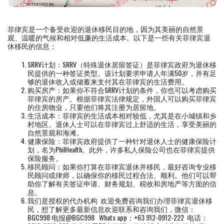
菲律宾是一个备受欢迎的退休移民目的地，因为其美丽的自然景
观、温暖的气候和相对低廉的生活成本。以下是一些有关菲律宾退
休移民的信息：
SRRV计划：SRRV（特殊退休居留签证）是菲律宾政府为退休移
民提供的一种签证类型。该计划要求申请人年满50岁，并有足
够的退休收入或储蓄来支付其在菲律宾的生活费用。
购买房产：如果你不符合SRRV计划的条件，你也可以考虑购买
菲律宾的房产。根据菲律宾法律规定，外国人可以购买菲律宾
的住房物业，只要他们将其注册为居留地。
生活成本：菲律宾的生活成本相对较低，尤其是在小城镇和乡
村地区。退休人士可以在菲律宾过上舒适的生活，享受美丽的
自然景观和海滩。
健康保险：菲律宾政府提供了一种针对退休人士的健康保险计
划，名为PhilHealth。此外，许多私人保险公司也在菲律宾提供
保险服务。
移民顾问：如果你打算在菲律宾退休并移民，最好咨询专业移
民顾问或律师，以确保你的移民过程合法、顺利。他们可以帮
助你了解有关签证申请、财务规划、税收和房地产等方面的信
息。
我们是授权的代办机构 欢迎免费咨询我们办理菲律宾退休移
民，想了解更多最新信息欢迎联系和咨询我们，微信：
BGC998 电报@BGC998 Whats app：+63 912-0912-222 电话：