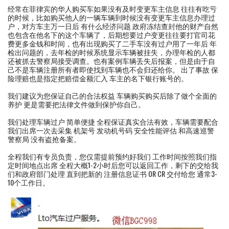
经常在菲律宾的华人购买车如果没有及时变更车主信息 往往有吃亏
的时候，比如购买他人的一辆车辆到时候没有变更车主信息办理过
户，对方车主万一日后 有什么经济问题 政府冻结查封他的财产自然
也包含在他名下的这个车辆了，后期想要过户变更往往要打官司花
费更多金钱和时间，也有出现购买了二手车没有过户用了一年后 年
检出问题的，去年检的时候系统显示车辆被挂失，办理年检的人都
还被抓去警察局接受调查。也有案例车辆丢失后报案，但是由于自
己不是车辆注册所有者即使找到车辆也不会归还给你。 出了事故 保
险理赔也是指定把赔偿金额汇入 车主的名下银行账号的。
我们建议为您保证自己的合法权益 车辆购买购买后除了做个全面的
养护 更是需要把法律文件做到保护你自己。
我们处理车辆过户 简单便捷 全程保证真实合法有效，车辆需要配合
我们出席一次去采集 机架号 发动机号码 安全性能评估 和高速巡警
警察局 没有盗抢备案。
全程我们有专员负责，您仅需提前预约好我们 工作时间按照我们指
定时间地点出席 全程大概1-2小时后您可以返回工作，剩下的交给我
们和政府部门处理 直到把新的 注册信息证书 OR CR 交付给您 通常3-
10个工作日。