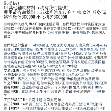
以提供）
10 其他辅助材料（均有我们提供）
费用请咨询我们： 菲律宾汽车过户 年检 查询 服务 请
咨询微信BGC998 小飞机@BGC998
菲律宾华人移民 MAKATI实体注册公司，移民局授权 菲律宾国家旅游
部授权 菲律宾退休署授权 菲律宾外交部授权 菲律宾司法部授权 信誉
有保证 主营移民局各种业务
公司注册
财税
，
税务局服务
第三国入
籍等 .
移民局全部业务：
9A旅游签证
入境保关
机场捞人
出入境记录补录
特
赦签证
13A结婚签证
TRV
9F 学生签证
9G工签办理
，
黑名单查询/清除
退休移民
投资移民
ASRV
工签降签
AEP办理
ACR I-CARD 更新
年检
补办
菲律宾遣返otl业务
菲律宾签证续签
逾期罚款处理
退休移民 投资移民
菲律宾各种签证查询
ECC清关
旅游签证延期
原有长期签证更换国籍
落地签证疑难杂症
SRRV更新
SRRV取消
MCL21特赦
交通部LTO：
汽车年检
车牌
OR/CR补办
和
汽车过户
驾驶证
驾驶证新
办
驾驶证更新
中国驾照换菲律宾驾驶证
CDE考试包过
等
房产局：
房产入户/过户
房产贷款 房产抵押/解除抵押
地基税
等
外交部DFA：
菲律宾护照
菲律宾文件认证
菲律宾海外领馆文件认证
等
税务局BIR：企业所得税 企业审计 个人所得税 发票印制
税卡TIN
等
市政府CH：
建筑许可
卫生许可 营业许可 装修许可 消防许可
地基税
等
工贸部SEC/DTI：
公司注册
公司变更 等
劳工部DOL：AEP
员工登记
员工开除登记 海外员工登记
AEP取消
等
统计局PSA：
菲律宾结婚登记
菲律宾出生登记
菲律宾死亡登记
菲律