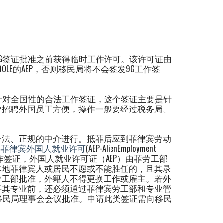
G签证批准之前获得临时工作许可。该许可证由
LE的AEP，否则移民局将不会签发9G工作签
针对全国性的合法工作签证，这个签证主要是针
业招聘外国员工方便，操作一般要经过税务局、
合法、正规的中介进行。抵菲后应到菲律宾劳动
办
菲律宾外国人就业许可
(AEP-AlienEmployment
on)申办9G工作签证，外国人就业许可证（AEP）由菲劳工部
本地菲律宾人或居民不愿或不能胜任的，且其录
劳工部批准，外籍人不得更换工作或雇主。若外
事其专业前，还必须通过菲律宾劳工部和专业管
移民局理事会会议批准。申请此类签证需向移民