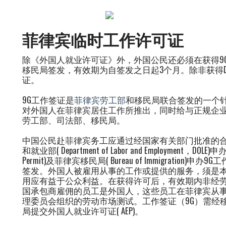
菲律宾临时工作许可证
除《外国人就业许可证》外，外国公民还必须在获得9
移民局签发，有效期为自签发之日起3个月。除非获得DO
证。
9G工作签证是
菲律宾劳工部
和移民局联合签发的一个
对外国人在菲律宾居住工作所推出，同时给与正规企
劳工部、司法部、移民局。
中国公民赴菲律宾务工应通过经国家有关部门批准的
和就业部( Department of Labor and Employment，DOLE)申
Permit)及菲律宾移民局( Bureau of Immigrati
签发。外国人被雇用从事的工作或提供的服务，须是
用应有益于公众利益。在获得许可后，有效期内非经
国承包商雇佣的员工是外国人，这些员工在菲律宾从
理委员会组织的劳动市场测试。工作签证（9G）需经
局提交外国人就业许可证( AEP)。