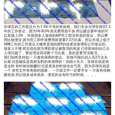
菲律宾的工作签证分为 1-3年不等的有效期，我们专业办理菲律宾1-3
年的工作签证，因为1年和3年其实费用差不多 所以建议要申请的可
以直接上3年，外面很多人做假的AEP劳工部没有底的签证，所以费
用比较便宜 因为劳工部申请费用就需要2-3万比索，所以市场上低于
140K三年的工作签证大概率是假的AEP的或者挂靠博彩公司签证的。
很多人不懂 然后现在因为博彩签证被取消的风波 已经影响到自己出
入境问题了，要处理还得话数十万比索，真的是要哭没眼泪。。。
我们始终坚持如一 只做有保障的签证。 价格可能比别人高2万左右
比索 但是确实是真材实料的有保障的！别因小失大，菲律宾就是就
是这样 有时候你能赚到 但是更多的时候你会亏死，因为菲律宾就是
一个 讲究文件有奇葩的国家， 一方面文件一定要齐全 一方面有得贿
赂造假 所以很多成本很高，便宜的会有吃亏的时候。。。。