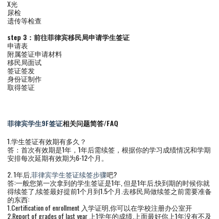
X光
尿检
遗传等检查
step 3：前往菲律宾移民局申请学生签证
申请表
附属签证申请材料
移民局面试
签证签发
身份证制作
取得签证
菲律宾学生9F签证
相关问题简答/FAQ
1.学生签证有效期有多久？
答：首次有效期是1年，1年后需续签，根据你的学习成绩情况和学期
安排每次延期有效期为6-12个月。
2. 1年后,
菲律宾学生签证续签步骤
吧?
答:一般您第一次拿到的学生签证是1年, 但是1年后,快到期的时候你就
得续签了,续签最好提前1个月到1.5个月.去移民局做续签之前需要准备
的东西:
1.Certification of enrollment 入学证明,你可以在学校注册办公室开
2.Report of grades of last year 上1学年的成绩,上面最好你上1年没有不及