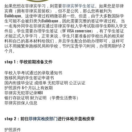
如果您想在菲律宾学习，则需要
菲律宾9F学生签证
。如果您是菲律
宾裔（拥有菲律宾居留权），但不是公民，那么您将被列为
Balikbayan。这使申请过程稍微容易一些。但是，由于大多数国际学
生可能不会被归类为Balikbayan，因此需要完整的签证申请过程。 当
一名海外同学在菲律宾通过菲律宾学校入学考试取得学生ID和入学文
件后，学生需要办理学生签证（9F VISA conversion），有了学生签证
才能正式入学学习，正常来说，学生只要准备好学校出具的相关材
料和自己的基本材料给我们，并且学生配合协助办理即可，这样可
以不用频繁奔跑移民局和学校，节约宝贵学习时间，办理周期约1-2
个月。
step 1：学校前期准备文件
学校入学考试通过的录取通知书
致移民局的学生签证申请书
国内衔接毕业证 成绩单 无犯罪证明 公正认证
护照原件 6个月以上有效期
菲律宾无犯罪记录NBI
银行存款证明 财力证明 （学费生活费等）
菲律宾担保人信息
step 2：前往
菲律宾检疫部门
进行体检并盖检疫章
护照原件