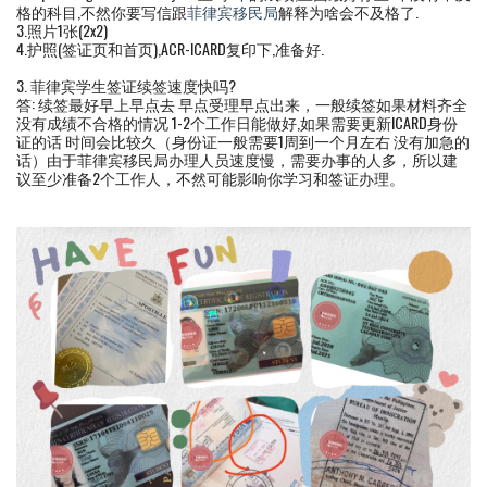
格的科目,不然你要写信跟
菲律宾移民局
解释为啥会不及格了.
3.照片1张(2x2)
4.护照(签证页和首页),ACR-ICARD复印下,准备好.
3. 菲律宾学生签证续签速度快吗?
答: 续签最好早上早点去 早点受理早点出来，一般续签如果材料齐全
没有成绩不合格的情况 1-2个工作日能做好,如果需要更新ICARD身份
证的话 时间会比较久（身份证一般需要1周到一个月左右 没有加急的
话）由于菲律宾移民局办理人员速度慢，需要办事的人多，所以建
议至少准备2个工作人，不然可能影响你学习和签证办理。