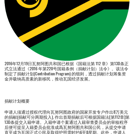
2016年12月19日瓦努阿图共和国已根据《国籍法第 112 章》第13D条正
式立法通过《2016 年第220号国籍条例（捐献计划）法令》。该法令
制定了捐献计划(Contribution Program) 的细则，透过捐献计划筹集资
金并吸纳高质素的新移民，推动瓦国经济发展。
捐献计划概要
申请人须通过授权代理向瓦努阿图政府的国家开发专户作出8万美元
的捐献(捐献可分两期投入), 作出首期捐献后可根据国籍法[第112章]第
13D条提交入籍申请。入籍申请个案通过入籍审查委员会的审核程序
后便可提呈入籍委员会批淮成爲瓦努阿图共和国公民，从提交申请
直至成为瓦国正式公民及取得护照需时约6至8星期。此外，申请人