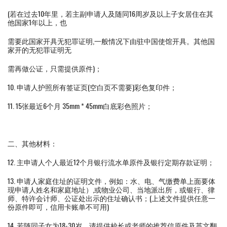
(若在过去10年里，若主副申请人及随同16周岁及以上子女居住在其
他国家1年以上，也
需要此国家开具无犯罪证明,一般情况下由驻中国使馆开具。其他国
家开的无犯罪证明无
需再做公证，只需提供原件)；
10. 申请人护照所有签证页(空白页不需要)彩色复印件；
11. 15张最近6个月 35mm * 45mm白底彩色照片；
二、其他材料：
12. 主申请人个人最近12个月银行流水单原件及银行定期存款证明；
13. 申请人家庭住址的证明文件，例如：水、电、气缴费单上面要体
现申请人姓名和家庭地址）,或物业公司、当地派出所，或银行、律
师、特许会计师、公证处出示的住址确认书；(上述文件提供任意一
份原件即可，信用卡账单不可用)
14. 若随同子女为18-30岁，请提供校长或老师的推荐信原件及英文翻