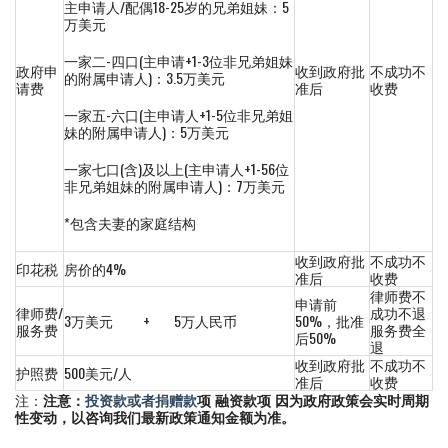
主申请人/配偶18-25岁的兄弟姐妹：5
万美元
一家二-四口(主申请+1-3位非兄弟姐妹
政府申
收到政府批
不成功不
的附属申请人)：3.5万美元
请费
准后
收费
一家五-六口(主申请人+1-5位非兄弟姐
妹的附属申请人)：5万美元
一家七口(含)及以上(主申请人+1-56位
非兄弟姐妹的附属申请人)：7万美元
*包含夫妻的家庭结构
收到政府批
不成功不
印花税
房价的4%
准后
收费
律师费不
申请前
律师费/
成功不退
3万美元 + 5万人民币
50%，批准
服务费
服务费全
后50%
退
收到政府批
不成功不
护照费
500美元/人
准后
收费
注：
注意：
投资款或者捐赠款
项 融资款项 因为政府政策会实时周期
性变动，以咨询我们最新政策通知金额为准。