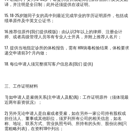
译，并注明是全日制；此外还须提供在读证明。
15. 18-25岁随同子女的高中到最近完成学业的学历证明原件，包括成
绩单原件及中英文公证书；
16.推荐信原件(我们提供模版)：由认识2年以上的律师、注册会计
师、或者高级管理人员等有专业人士开具，并附上推荐人名片；
17. 提供当地指定诊所的体检报告，需有 HIV病毒检验结果，体检要求
递交申请前3个月内做；
18. 每位申请人须完整填写客户信息表(我们 提供)
三、工作证明材料
1) 如申请人是雇佣关系(主申请人及配偶)：工作证明原件（须体现最
近两年薪资状况）；
2) 另外无论申请人是自雇或者受雇，如在另外一家公司持有股权或
担任法人、董事或其他职位，须罗列所有公司的相关信息，如名
称、地址、联系方式、营业执照号码、所持有的头衔、股份比例(只
需粗略列表)，在资料18中列出；