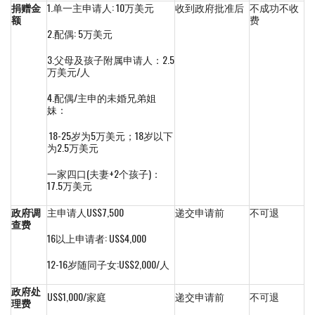
捐赠金
1.单一主申请人: 10万美元
收到政府批准后
不成功不收
额
费
2.配偶: 5万美元
3.父母及孩子附属申请人：2.5
万美元/人
4.配偶/主申的未婚兄弟姐
妹：
18-25岁为5万美元；18岁以下
为2.5万美元
一家四口(夫妻+2个孩子)：
17.5万美元
政府调
主申请人US$7,500
递交申请前
不可退
查费
16以上申请者: US$4,000
12-16岁随同子女:US$2,000/人
政府处
US$1,000/家庭
递交申请前
不可退
理费