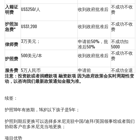
入籍证
不成功不收
US$250/人
收到政府批准后
明费
费
护照加
不成功不收
US$1,200
收到政府批准后
急费*
费
3万美元；
申请前50%，批
不成功扣
律师费
准后50%
5000
不成功不收
500美元/本
收到政府批准后
费
护照费
服务费
5万人民币
申请前
不成功全退
注意：投资款或者捐赠款项 融资款项 因为政府政策会实时周期性变
动，以咨询我们最新政策通知金额为准。
续签：
护照10年有效期，16岁以下孩子是5年；
护照到期后更换可以选择多米尼克驻中国/迪拜/英国领事馆或者我们
协助客户在多米尼克当地更换；
项目优势