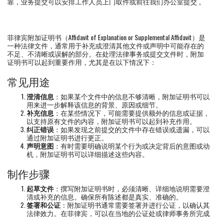
靠，业务提交可以安排工作人员上门取件或前往我们办公室提交 。
菲律宾附加证明书（Affidavit of Explanation or Supplemental Affidavit）是
一种法律文件，通常用于补充或澄清其他文件或声明中可能存在的
不足、不清晰或误解的部分。在处理法律事务或提交文件时，附加
证明书可以起到重要作用，尤其是在以下情况下：
常见用途
澄清信息
：如果某个文件中的信息不够清晰，附加证明书可以
用来进一步解释该信息的背景、原因或细节。
补充信息
：在某些情况下，可能需要提供额外的信息或证据，
以支持原有文件的内容，附加证明书可以起到补充作用。
纠正错误
：如果发现之前提交的文件中存在错误或遗漏，可以
通过附加证明书进行更正。
声明意图
：有时需要明确说明某个行为或决定背后的意图或动
机，附加证明书可以详细描述这些内容。
制作步骤
起草文件
：撰写附加证明书时，必须清晰、详细地说明需要澄
清或补充的信息。确保所有陈述都是真实、准确的。
签署和公证
：附加证明书通常需要签署并进行公证，以确认其
法律效力。在菲律宾，可以在当地的公证处或律师事务所完成