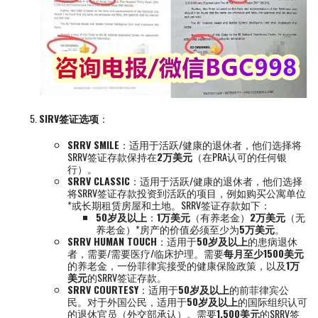
SIRV签证选项
：
SRRV SMILE
：适用于活跃/健康的退休者，他们选择将
SRRV签证存款保持在
2万美元
（在PRA认可的任何银
行）。
SRRV CLASSIC
：适用于活跃/健康的退休者，他们选择
将SRRV签证存款投资到活跃的项目，例如购买公寓单位
*或长期租赁房屋和土地。SRRV签证存款如下：
50岁及以上
：
1万美元
（有养老金）
2万美元
（无
养老金）*房产的价值必须至少为
5万美元
。
SRRV HUMAN TOUCH
：适用于
50岁及以上
的患病退休
者，需要/需要医疗/临床护理。需要
每月至少1500美元
的养老金，一份菲律宾接受的健康保险政策，以及
1万
美元
的SRRV签证存款。
SRRV COURTESY
：适用于
50岁及以上
的前菲律宾公
民。对于外国公民，适用于
50岁及以上
的国际组织认可
的退休官员（外交部承认）。需要
1,500美元
的SRRV签