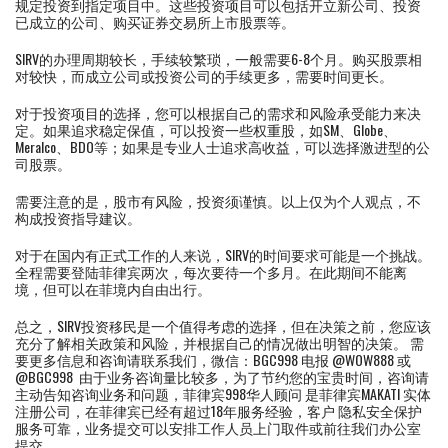
规定投资到指定项目中。这些投资项目可以包括开立新公司、投资
已成立的公司、购买证券交易所上市股票等。
SIRV的办理周期较长，手续较繁琐，一般需要6-8个月。购买股票相
对较快，而成立公司或投资公司的手续更多，需要时间更长。
对于投资项目的选择，您可以根据自己的需求和风险承受能力来决
定。如果追求稳定保值，可以投资一些权重股，如SM、Globe、
Meralco、BDO等；如果是专业人士追求高收益，可以选择激进型的公
司股票。
需要注意的是，股市有风险，投资须谨慎。以上仅为个人观点，不
构成投资指导建议。
对于在国内有正式工作的人来说，SIRV的时间要求可能是一个挑战。
全程需要登陆菲律宾两次，每次要待一个多月。在此期间不能离
境，但可以在菲境内自由出行。
总之，SIRV投资移民是一个值得考虑的选择，但在决策之前，您应该
充分了解相关政策和风险，并根据自己的情况做出明智的决策。 需
要更多信息和咨询请联系我们，微信：BGC998 电报 @WOW888 或
@BGC998 由于业务咨询量比较多，为了节约您的宝贵时间，咨询请
主动告知咨询业务和问题，菲律宾998华人顾问 是菲律宾MAKATI 实体
注册公司，在菲律宾已经有超过18年服务经验，客户 隐私安全保护
服务可靠，业务提交可以安排工作人员上门取件或前往我们办公室
提交 。