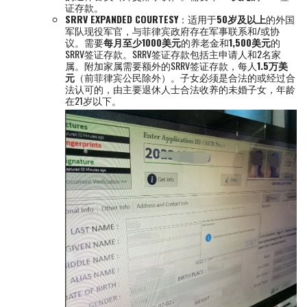
证存款。
SRRV EXPANDED COURTESY
：适用于
50岁及以上
的外国
军队现役军官，与菲律宾政府存在军事联系和/或协
议。需要
每月至少1000美元
的养老金和
1,500美元
的
SRRV签证存款。SRRV签证存款包括主申请人和2名家
属。附加家属需要额外的SRRV签证存款，每人
1.5万美
元
（前菲律宾公民除外）。子女必须是合法的或经过合
法认可的，由主要退休人士合法收养的未婚子女，年龄
在21岁以下。