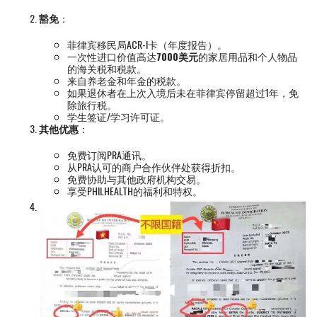
豁免
：
菲律宾移民局ACR-I卡（年度报告）。
一次性进口价值高达
7000美元
的家居用品和个人物品
的海关税和税款。
来自养老金和年金的税款。
如果退休者在上次入境后未在菲律宾停留超过1年，免
除旅行税。
学生签证/学习许可证。
其他优惠
：
免费订阅PRA通讯。
从PRA认可的商户合作伙伴处获得折扣。
免费协助与其他政府机构交易。
享受PHILHEALTH的福利和特权。