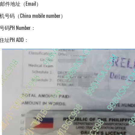
子邮件地址（Email）
码（China mobile number）
码PH Number：
址PH ADD：