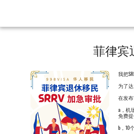
菲律宾
我把S
为了达
在发布
a，机
免费提
b，10