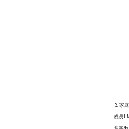
3. 家庭
成员1 fa
名字Na