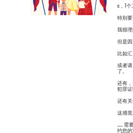
c，7个
特别要
我很理
但是因
比如汇
或者请
了。
还有，
犯罪证
还有关
这感觉
…… 需
约您的