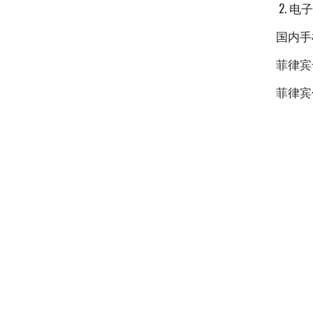
2. 电
国内手机号
菲律宾号
菲律宾住