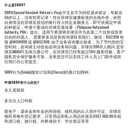
什么是SRRV?
SRRV(Special Resident Retiree‘s Visa),中文名字为特驻退休签证，年龄在
50岁以上，没有犯罪记录丶符合菲律宾健康标准的合格外侨，依照
自身情况在菲律宾授信的银行存入特定金额美元，即可依规定申请
此种签证，申请个案须向菲律宾退休署（Philippine Retirement
Authority, PRA）提出。适用于希望将菲律宾作为其第二个住所或投资
目的的外国人。 需要更多信息和咨询请联系我们，微信：BGC998 电
报 @WOW888 或 @BGC998 由于业务咨询量比较多，为了节约您的宝
贵时间，咨询请主动告知咨询业务和问题，菲律宾998华人顾问 是菲
律宾MAKATI 实体注册公司，在菲律宾已经有超过18年服务经验，客户
隐私安全保护服务可靠，业务提交可以安排工作人员上门取件或前
往我们办公室提交 。
SRRV分为(Smile)微笑计划和(Classic)经典计划两种。
申请SRRV有什么好处?
永久居留权
多次出入口特权
豁免于：退休金和年金的所得税、移民局的出入境许可证、菲律宾
移民局每年登记要求、日常用品和私人用品价值至US$7,000.00关税
和进口税、旅行税、外桥身份卡、学生签证等等