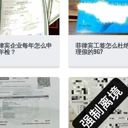
律宾企业每年怎么申
菲律宾工签怎么杜
年检？
理假的9G?