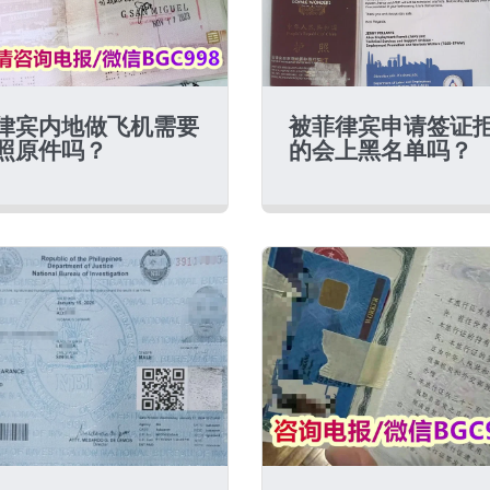
律宾内地做飞机需要
被菲律宾申请签证
照原件吗？
的会上黑名单吗？