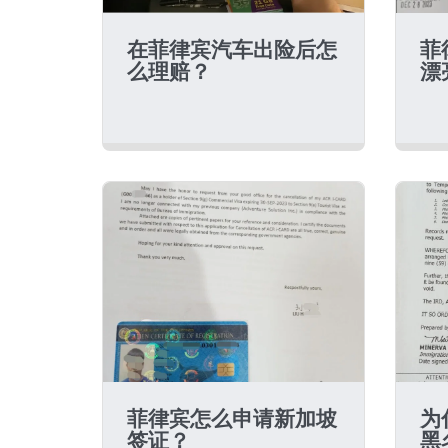
在菲律宾汽车出险后怎
菲
么理赔？
漂
菲律宾怎么申请新加坡
为
签证？
黑