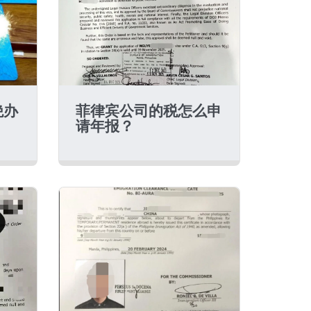
绝办
菲律宾公司的税怎么申
请年报？