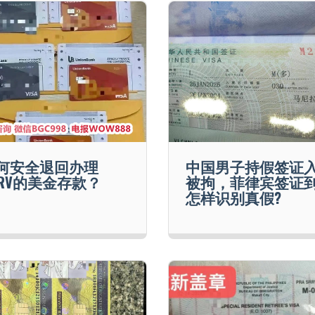
何安全退回办理
中国男子持假签证
RRV的美金存款？
被拘，菲律宾签证
怎样识别真假?