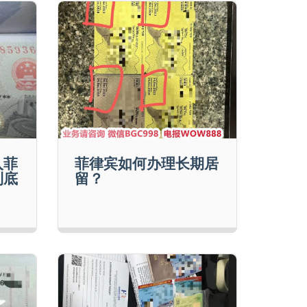
入菲
菲律宾如何办理长期居
到底
留？