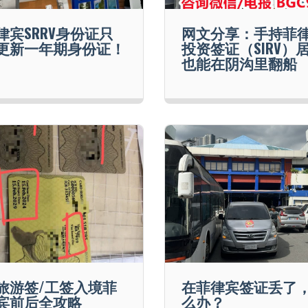
律宾SRRV身份证只
网文分享：手持菲
更新一年期身份证！
投资签证（SIRV）
也能在阴沟里翻船
旅游签/工签入境菲
在菲律宾签证丢了
宾前后全攻略
么办？