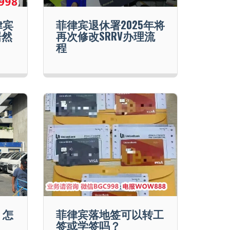
律宾
菲律宾退休署2025年将
居然
再次修改SRRV办理流
程
，怎
菲律宾落地签可以转工
签或学签吗？