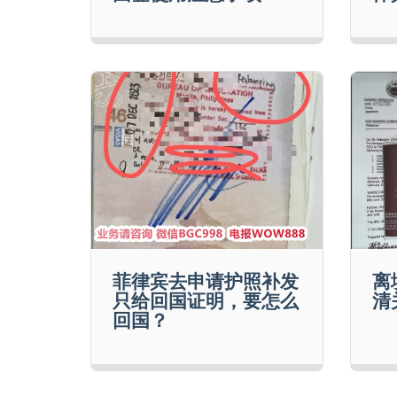
菲律宾去申请护照补发
离
只给回国证明，要怎么
清
回国？