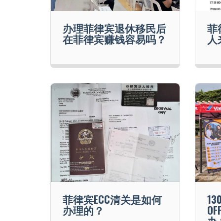
办理菲律宾退休移民后
菲
在菲律宾赚钱容易吗？
人
菲律宾ECC清关是如何
13
办理的？
O
办