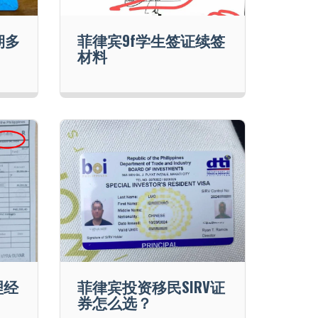
期多
菲律宾9f学生签证续签
材料
理经
菲律宾投资移民SIRV证
券怎么选？