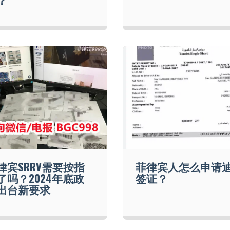
律宾SRRV需要按指
菲律宾人怎么申请
了吗？2024年底政
签证？
出台新要求