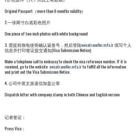
Original Passport（more than 6 months validity）
2.一张两寸白底彩色照片
One piece of two inch photos with white background
3. 需提前致电使馆确认返签号，然后登陆
evisatraveller.mfa.ir
填写个人
信息并打印签证提交通知(Visa Submission Notice)
Make a telephone call to embassy to check the visa reference number. If it is
received, go to the website
evisatraveller.mfa.ir
to fulfill all the information
and print out the Visa Submission Notice.
4. 公司中英文派遣信加盖公章
Dispatch letter with company stamp in both Chinese and English version
记者签证：
Press Visa：