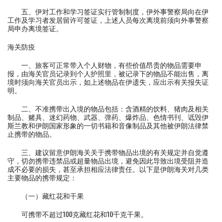
五、伊对工作和学习签证实行管制制度，伊外事警察局向在伊
工作及学习者发居留许可签证，上述人员每次离境前须向外事警察
局申办离境签证。
海关防疫
一、旅客可正常带入个人财物，有些价值昂贵的物品需要申
报，由海关官员记录到个人护照里，被记录下的物品不能出售，离
境时须向海关官员出示，如上述物品在伊遗失，应出示有关报失证
明。
二、不准携带出入境的物品包括：含酒精的饮料、猪肉及相关
制品、赌具、迷幻药物、武器、弹药、爆炸品、色情书刊、诋毁伊
斯兰教和伊朗国家形象的一切书籍和音像制品及其他被伊朗法律禁
止携带的物品。
三、建议留意伊朗海关关于携带物品出境的有关规定并自觉遵
守，切勿携带违禁品或超量物品出境，避免因此导致出境受阻并造
成不必要的损失，甚至承担相应法律责任。以下是伊朗海关对几类
主要物品的携带规定：
（一）藏红花和干果
可携带不超过100克藏红花和10千克干果。