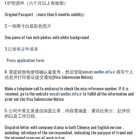
1.护照原件（六个月以上有效期）
Original Passport（more than 6 months validity）
2.一张两寸白底彩色照片
One piece of two inch photos with white background
3.
记者签证申请表
Press application form
4. 需提前致电使馆确认返签号，然后登陆
evisatraveller.mfa.ir
填写个人
信息并打印签证提交通知(Visa Submission Notice)
Make a telephone call to embassy to check the visa reference number. If it is
received, go to the website
evisatraveller.mfa.ir
to fulfill all the information and
print out the Visa Submission Notice.
5. 公司中英文派遣信加盖公章，内容需涵盖：通讯社简介、赴伊目
的以及工作日程。
Dispatch letter with company stamp in both Chinese and English version，
including: introduce of the correspondent, indicating the purpose of travel and
the intended program of work in Iran.