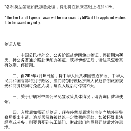
*各种类型签证如做加急处理，费用将在原来基础上增加50%。
*The fee for all types of visas will be increased by 50% if the applicant wishes
it to be issued urgently.
签证入境
一、中国公民持外交、公务护照赴伊朗免办签证，停留期为30
天。持公务普通护照赴伊须办签证。获得伊签证后，请注意查看其
有效期、停留期。
二、自2019年7月16日起，持中华人民共和国普通护照、中华人
民共和国香港特别行政区、澳门特别行政区护照人员赴伊朗旅游观
光和商务访问可免签入境，每次入境后可停留21天。
三、关于伊朗对中国公民免签政策具体情况，请咨询伊驻华使
馆。
四、入境后如需延期签证，须在停留期届满前向伊当地外事警
察局提出申请。逾期居留将被处以一定数额的罚款。如被怀疑非法
经商或劳务，则要另受到劳工部门、财政部门的巨额罚款后才许离
境。