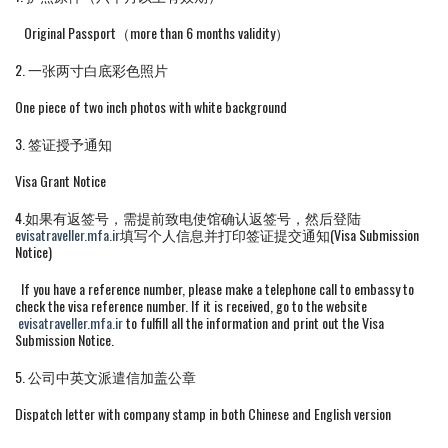
Original Passport（more than 6 months validity）
2. 一张两寸白底彩色照片
One piece of two inch photos with white background
3. 签证授予通知
Visa Grant Notice
4.如果有返签号，需提前致电使馆确认返签号，然后登陆
evisatraveller.mfa.ir
填写个人信息并打印签证提交通知(Visa Submission
Notice)
If you have a reference number, please make a telephone call to embassy to
check the visa reference number. If it is received, go to the website
evisatraveller.mfa.ir
to fulfill all the information and print out the Visa
Submission Notice.
5. 公司中英文派遣信加盖公章
Dispatch letter with company stamp in both Chinese and English version