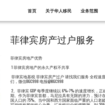
首页
关于华人移民
业务范围
菲律宾房产过户服务
菲律宾房地产优势
1 菲律宾房地产的永久产权不共享
菲律宾地基税 菲律宾房产过户 请找我们服务 全程速度
们，微信BGC998 电报@BGC998
2。菲律宾 GDP 每季度继续以 6%-7% 的速度增长，
期。作为菲律宾首都，马尼拉具有无限的潜力，预计在未来
国人口的 75%。当中国和西方国家面临严重的人口老龄
可持续发展的核心力量。汇丰银行分析师预测，到 2050