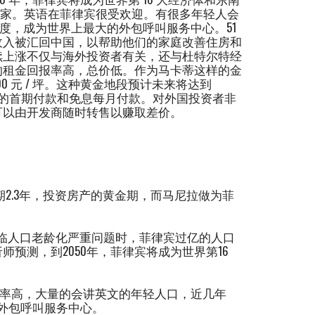
国家。英语在菲律宾很受欢迎。有很多年轻人会
印度，成为世界上最大的外包呼叫服务中心。51
收入被汇回中国，以帮助他们的家庭改善住房和
续上涨不仅与海外投资者有关，还与杜特尔特经
的租金回报率高，总价低。作为马卡蒂这样的金
000 元 / 坪。这种黄金地段预计未来将达到
 10% 的首期付款和免息每月付款。对外国投资者非
可以由开发商随时转售以赚取差价。
初期2.3年，投资房产的黄金期，而马尼拉做为菲
面临人口老龄化严重问题时，菲律宾过亿的人口
预测，到2050年，菲律宾将成为世界第16
及率高，大量的会讲英文的年轻人口，近几年
的外包呼叫服务中心。