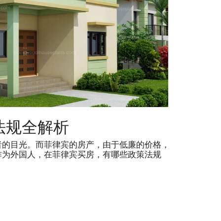
法规全解析
者的目光。而菲律宾的房产，由于低廉的价格，
作为外国人，在菲律宾买房，有哪些政策法规