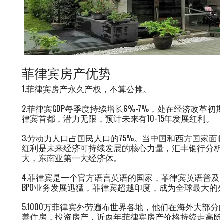
菲律宾房产优势
1.菲律宾房产永久产权，不算公摊。
2.菲律宾GDP每季度持续增长6%-7%，处在经济改革
律宾首都，潜力无限，预计未来有10-15年发展红利。
3.劳动力人口占国民人口的75%。当中国和西方国家
红利是未来经济可持续发展的核心力量，汇丰银行分析师
大，东南亚第一大经济体。
4.菲律宾是一个官方语言英语的国家，菲律宾英语普
BPO业务发展迅猛，菲律宾超越印度，成为全球最大
5.1000万菲律宾外劳遍布世界各地，他们在海外大
善住房，投资房产，近两年菲律宾房产价格持续走高