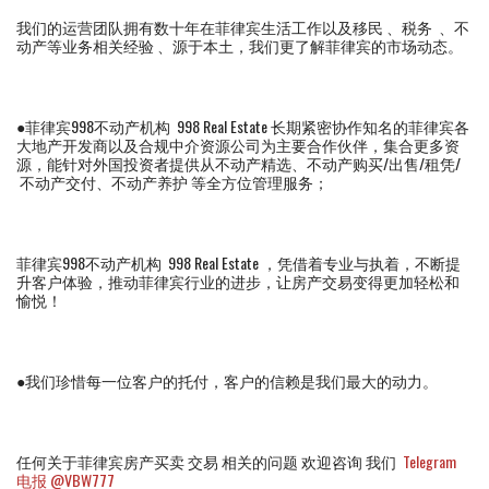
我们的运营团队拥有数十年在菲律宾生活工作以及移民 、税务 、不
动产等业务相关经验 、源于本土，我们更了解菲律宾的市场动态。
●菲律宾998不动产机构 998 Real Estate 长期紧密协作知名的菲律宾各
大地产开发商以及合规中介资源公司为主要合作伙伴，集合更多资
源，能针对外国投资者提供从不动产精选、不动产购买/出售/租凭/
不动产交付、不动产养护 等全方位管理服务；
菲律宾998不动产机构 998 Real Estate ，凭借着专业与执着，不断提
升客户体验，推动菲律宾行业的进步，让房产交易变得更加轻松和
愉悦！
●我们珍惜每一位客户的托付，客户的信赖是我们最大的动力。
任何关于菲律宾房产买卖 交易 相关的问题 欢迎咨询 我们
Telegram
电报 @VBW777