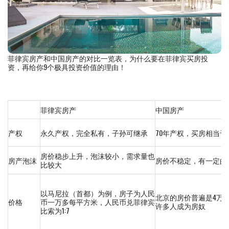
菲律宾房产和中国房产的对比一览表，为什么要在菲律宾买房投
资，再给你9个极具投资价值的理由！
菲律宾房产
中国房产
产权
永久产权，完全私有，子孙可继承
70年产权，买房相当于
房价稳步上升，泡沫较小，需求量也
房产泡沫
房价不稳定，有一定的
比较大
以马尼拉（首都）为例，房子为人民
北京的房价普遍是4万多
价格
币一万多每平方米，人民币兑菲律宾
许多人成为房奴
比索为1:7