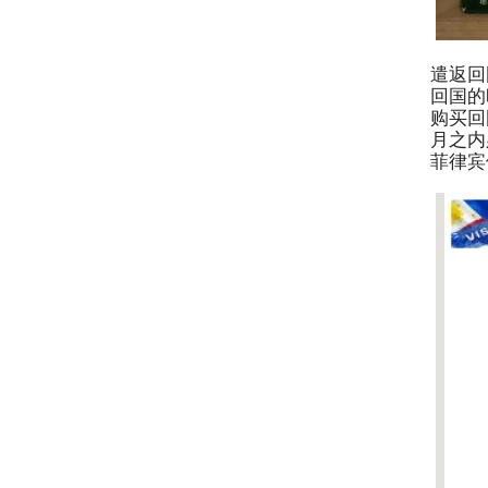
遣返回
回国的
购买回
月之内
菲律宾