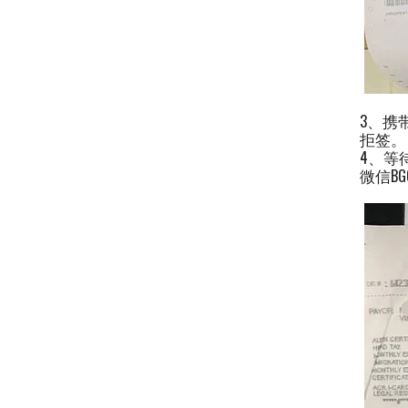
3、携
拒签。
4、等
微信BG