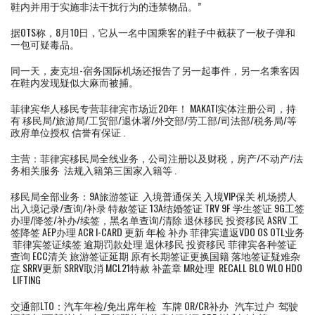
鞋内并用于实施非法干扰行为的违禁物品。”
据OTS称，8月10日，它从一名中国乘客的鞋子中截获了一枚子弹和
一包可疑毒品。
同一天，麦克坦-宿务国际机场还报告了另一起事件，另一名乘客因
在鞋内发现疑似大麻而被捕。
菲律宾华人移民专营菲律宾市场近20年！ MAKATI实体注册公司，持
有 移民局/旅游局/工贸部/退休署/外交部/劳工部/司法部/税务局/等
政府单位授权 信誉有保证 .
主营：菲律宾移民局全线业务，公司注册以及财税，房产/不动产/法
务相关服务 法规入籍第三国家入籍等 .
移民局全部业务：9A旅游签证 入境普通保关 入境VIP保关 机场捞人
出入境记录/查询/补录 特赦签证 13A结婚签证 TRV 9F 学生签证 9G工签
办理/降签/补办/续签，黑名单查询/清除 退休移民 投资移民 ASRV 工
签降签 AEP办理 ACR I-CARD 更新 年检 补办 菲律宾遣返VDO OS OTL业务
菲律宾签证续签 逾期罚款处理 退休移民 投资移民 菲律宾各种签证
查询 ECC清关 旅游签证延期 原有长期签证更换国籍 落地签证疑难杂
症 SRRV更新 SRRV取消 MCL21特赦 补盖章 MR处理 RECALL BLO WLO HDO
LIFTING
交通部LTO：汽车年检/免出席年检 车牌 OR/CR补办 汽车过户 驾驶