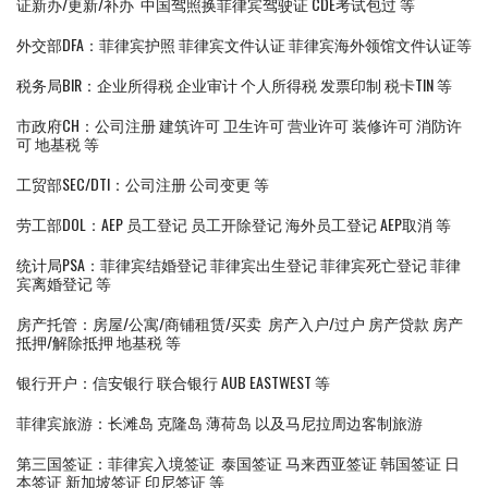
证新办/更新/补办 中国驾照换菲律宾驾驶证 CDE考试包过 等
外交部DFA：菲律宾护照 菲律宾文件认证 菲律宾海外领馆文件认证等
税务局BIR：企业所得税 企业审计 个人所得税 发票印制 税卡TIN 等
市政府CH：公司注册 建筑许可 卫生许可 营业许可 装修许可 消防许
可 地基税 等
工贸部SEC/DTI：公司注册 公司变更 等
劳工部DOL：AEP 员工登记 员工开除登记 海外员工登记 AEP取消 等
统计局PSA：菲律宾结婚登记 菲律宾出生登记 菲律宾死亡登记 菲律
宾离婚登记 等
房产托管：房屋/公寓/商铺租赁/买卖 房产入户/过户 房产贷款 房产
抵押/解除抵押 地基税 等
银行开户：信安银行 联合银行 AUB EASTWEST 等
菲律宾旅游：长滩岛 克隆岛 薄荷岛 以及马尼拉周边客制旅游
第三国签证：菲律宾入境签证 泰国签证 马来西亚签证 韩国签证 日
本签证 新加坡签证 印尼签证 等