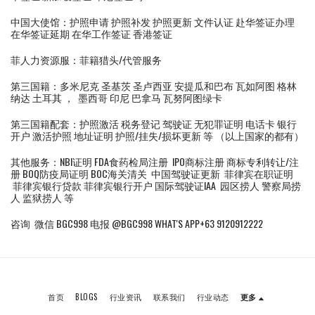
中国大使馆：护照申请 护照补发 护照更新 文件认证 赴华签证办理
在华签证延期 在华工作签证 香港签证
菲人力资源服：菲籍猎头/代管服务
第三国籍：多米尼克 圣基茨 圣卢西亚 安提瓜和巴布 瓦如阿图 格林
纳达 土耳其 ， 墨西哥 印尼 巴拿马 瓦努阿图绿卡
第三国籍配套：护照激活 税务登记 驾驶证 无犯罪证明 电话卡 银行
开户 激活护照 地址证明 护照/挂失/损坏更新 等 （以上国家的都有）
其他服务：NBI证明 FDA食药检局注册 IPO商标注册 商标专利转让/注
册 BOQ防疫局证明 BOC海关清关 中国驾驶证更新 菲律宾在职证明
菲律宾银行贷款 菲律宾银行开户 国际驾驶证IAA 园区捞人 警察局捞
人 监狱捞人 等
咨询 微信 BGC998 电报 @BGC998 WHAT'S APP+63 9120912222
首页
BLOGS
行业资讯
联系我们
行业动态
更多