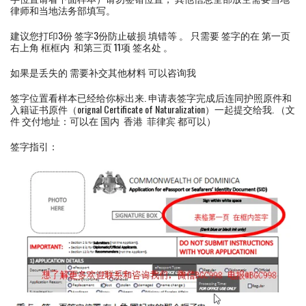
律师和当地法务部填写。
建议您打印3份 签字3份防止破损 填错等 。 只需要 签字的在 第一页
右上角 框框内 和第三页 11项 签名处 。
如果是丢失的 需要补交其他材料 可以咨询我
签字位置看样本已经给你标出来. 申请表签字完成后连同护照原件和
入籍证书原件（orignal Certificate of Naturalization）一起提交给我. （文
件 交付地址：可以在 国内 香港 菲律宾 都可以）
签字指引：