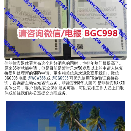
但菲律宾退休署宣布这个利好消息的同时，也把年龄门槛提高了。
原来35岁就能申请，但是目前是暂时只对50岁及以上的申请人恢复
接受和处理新的SRRV申请。更多相关信息欢迎您联系我们，微信：
BGC998 电报
@WOW888
或
@BGC998
可优先使用TG免验证直接咨
询，咨询请主动告知咨询业务，菲律宾998华人顾问 是菲律宾MAKATI
实体公司，客户 隐私安全保护服务可靠，可以安排工作人员上门取
件或前往我们办公室提交办理业务。