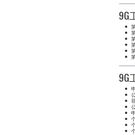
9
第
9