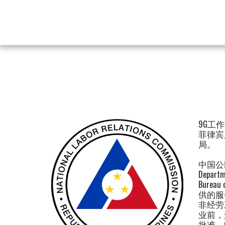
9G工
菲律宾
局。
中国公
Depart
Bure
供的服
非经劳
业前，
批准。