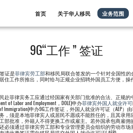
首页
关于华人移民
业务范围
9G“工作 ” 签证
作签证是
菲律宾劳工部
和移民局联合签发的一个针对全国性的
居住工作所推出，同时给与正规企业招聘外国员工方便，操
民赴菲律宾务工应通过经国家有关部门批准的合法、正规的
ment of Labor and Employment，DOLE)申办
菲律宾外国人就业许可
au of Immigration)申办9G工作签证，外国人就业许可
务，须是本地菲律宾人或居民不愿或不能胜任的，且其录用
工部批准，外籍人不得更换工作或雇主。若外国承包商雇佣
还必须通过菲律宾劳工部和专业管理委员会组织的劳动市场测
申请此类签证需向移民局提交外国人就业许可证( AEP)。