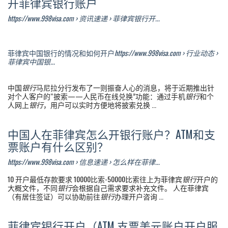
开菲律宾银行账户
https://www.998visa.com › 资讯速递 › 菲律宾银行开...
菲律宾中国银行的情况和如何开户
https://www.998visa.com › 行业动态 ›
菲律宾中国银...
中国
银行
马尼拉分行发布了一则振奋人心的消息，将于近期推出针
对个人客户的“披索——人民币在线兑换”功能：通过手机
银行
和个
人网上
银行
，用户可以实时方便地将披索兑换 ...
中国人在菲律宾怎么开银行账户？ATM和支
票账户有什么区别？
https://www.998visa.com › 信息速递 › 怎么样在菲律...
10 开户最低存款要求 10000比索-50000比索往上为菲律宾
银行
开户的
大概文件，不同
银行
会根据自己需求要求补充文件。 人在菲律宾
（有居住签证）可以协助前往
银行
办理开户咨询 ...
菲律宾银行开户（ATM 支票美元账户开户服