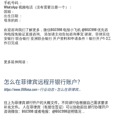
手机号码 ：
WhatsApp 视频电话（没有需要注册一个）：
国籍：
出生日期 ：
母亲的姓：
欢迎咨询我们了解更多，微信BGC998 电报小飞机 @BGC998 优先咨
询电报免验证直接咨询。 添加请主动告知咨询事宜 谢谢。菲律宾信
安银行 联合银行 亚洲联合银行 开户资料和申请条件！银行开户1-3工
作日完成
更多延伸阅读：
怎么在菲律宾远程开银行账户？
https://www.998visa.com › 行业动态 › 怎么在菲律宾...
往上为菲律宾
银行
开户的大概文件，不同
银行
会根据自己需求要求
补充文件。 人在菲律宾（有居住签证）可以协助前往
银行
办理开户
咨询微信：BGC998 或者电报：@BGC998说明情况 ...