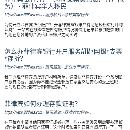
务） - 菲律宾华人移民
https://www.998visa.com › 服务项目 › 菲律宾银行开...
为何开立菲律宾
银行
账户？ 开菲律宾
银行
账户有助您轻松进行环球
理财： 一站式在线查看您所有账户情况将信用记录转移到您新的目
的地在您各地的合资格汇丰账户之间实时 ...
怎么办菲律宾银行开户服务ATM+网银+支票
+存折？
https://www.998visa.com › 资讯速递 › 怎么办菲律宾...
我们办理菲律宾
银行
开户材料简单，速度快菲律宾开设一个
银行
账
户很有必要，因为你不能把现金都放在家里然后安心的去上班吧，
因为现在
银行
都有管制和筛选客户， ...
菲律宾如何办理存款证明？
https://www.998visa.com › 资讯速递 › 菲律宾如何办...
在菲律宾申请其他国家签证或者办理一些业务常涉及到需要办理
银
行
存款证明或者资产证明，这个时候如果你已经有
银行
开户了，可