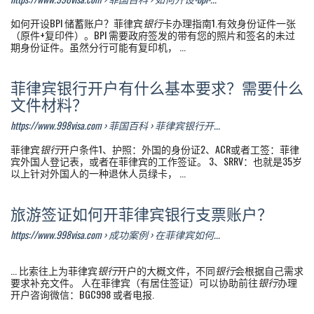
如何开设BPI 储蓄账户？菲律宾
银行
卡办理指南1.有效身份证件一张
（原件+复印件）。BPI 需要政府签发的带有您的照片和签名的未过
期身份证件。虽然分行可能有复印机， ...
菲律宾银行开户有什么基本要求？需要什么
文件材料？
https://www.998visa.com › 菲国百科 › 菲律宾银行开...
菲律宾
银行
开户条件1、护照：外国的身份证2、ACR或者工签：菲律
宾外国人登记表，或者在菲律宾的工作签证。 3、SRRV：也就是35岁
以上针对外国人的一种退休人员绿卡， ...
旅游签证如何开菲律宾银行支票账户？
https://www.998visa.com › 成功案例 › 在菲律宾如何...
... 比索往上为菲律宾
银行
开户的大概文件，不同
银行
会根据自己需求
要求补充文件。 人在菲律宾（有居住签证）可以协助前往
银行
办理
开户咨询微信：BGC998 或者电报.