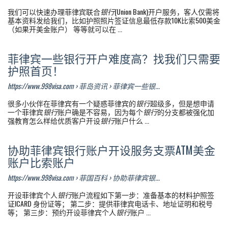
我们可以快速办理菲律宾联合
银行
(Union Bank)开户服务，客人仅需将
基本资料发给我们，比如护照照片签证信息最低存款10K比索500美金
（如果开美金账户） 等等就可以在 ...
菲律宾一些银行开户难度高？找我们只需要
护照首页！
https://www.998visa.com › 菲岛资讯 › 菲律宾一些银...
很多小伙伴在菲律宾有一个疑惑菲律宾的
银行
超级多，但是想申请
一个菲律宾
银行
账户确是不容易，因为每个
银行
的分支都被强化加
强教育怎么样给优质客户开设
银行
账户什么 ...
协助菲律宾银行账户开设服务支票ATM美金
账户比索账户
https://www.998visa.com › 菲国百科 › 协助菲律宾银...
开设菲律宾个人
银行
账户流程如下第一步：准备基本的材料护照签
证ICARD 身份证等； 第二步：提供菲律宾电话卡、地址证明和税号
等； 第三步：预约开设菲律宾个人
银行
账户 ...