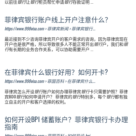
以前往
银行
让
银行
柜员帮忙申请
银行
存款证明 ...
菲律宾银行账户线上开户注意什么？
https://www.998visa.com › 菲律宾新闻 › 菲律宾银行...
最近接到不少咨询菲律宾开户的客户需求的咨询，因为菲律宾现在
开户也是很严格，所以导致很多人不能正常开出
银行
户，我们和
银
行
有长期的业务合作关系，可以协助需要开户 ...
在菲律宾什么银行好用？如何开卡?
https://www.998visa.com › 菲国百科 › 在菲律宾什么...
菲律宾怎么开设
银行
账户如何办理菲律宾
银行
卡只需要护照？菲律
宾BDO
银行
如何申请开户？ 菲律宾的
银行
特别多，每个
银行
都有独
立自主的开户和客户选择的权利。
如何开设BPI 储蓄账户？菲律宾银行卡办理
指南
https://www.998visa.com › 菲国百科 › 如何开设-bpi-...