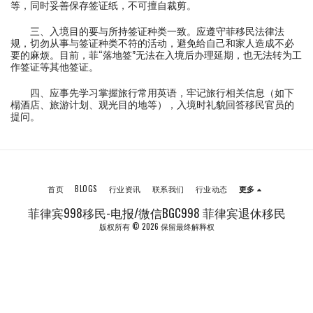
等，同时妥善保存签证纸，不可擅自裁剪。
三、入境目的要与所持签证种类一致。应遵守菲移民法律法
规，切勿从事与签证种类不符的活动，避免给自己和家人造成不必
要的麻烦。目前，菲“落地签”无法在入境后办理延期，也无法转为工
作签证等其他签证。
四、应事先学习掌握旅行常用英语，牢记旅行相关信息（如下
榻酒店、旅游计划、观光目的地等），入境时礼貌回答移民官员的
提问。
首页
BLOGS
行业资讯
联系我们
行业动态
更多
菲律宾998移民-电报/微信BGC998 菲律宾退休移民
版权所有 © 2026 保留最终解释权