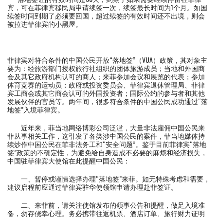
宾，可在菲律宾移民局申请续签一次，续签最长时间为1个月。如国
续签时间到期了必须要回国，超过续签的有效时间还不出境，则会
被拉进菲律宾的小黑屋。
菲律宾对符合条件的中国公民开放“落地签”（VUA）政策，其对象主
要为：经旅游部门授权旅行社组织的团体旅游成员；当地和外国商
会及其它政府机构认可的商人；来菲参加会议和展览的代表；参加
体育竞赛的运动员；政府或投资委员会、菲律宾退休管理局、菲律
宾工商会或其它商会认可的外国投资者；国际公约的参与者和其他
发展伙伴的官员等。两年间，很多符合条件的中国公民成功通过“落
地签”入境菲律宾。
近年来，菲当地网络博彩公司泛滥，大量非法雇佣中国公民来
菲从事相关工作，这引发了各类涉中国公民的案件，菲当地媒体持
续炒作中国公民在菲非法务工和“安全问题”。鉴于目前菲律宾“落地
签”政策的不确定性，为避免给自身造成不必要的麻烦和经济损失，
中国驻菲律宾大使馆在此提醒中国公民：
一、暂停或谨慎选择办理“落地签”来菲。如无特殊考虑和需要，
建议启程前应通过菲律宾驻华使领馆申请办理赴菲签证。
二、来菲前，请关注使馆发布的领事公告和提醒，做足入境准
备，勿存侥幸心理。务必携带往返机票、酒店订单、旅行财力证明