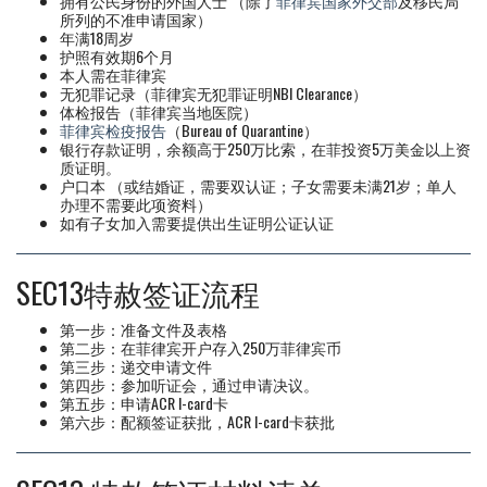
拥有公民身份的外国人士 （除了
菲律宾国家外交部
及移民局
所列的不准申请国家）
年满18周岁
护照有效期6个月
本人需在菲律宾
无犯罪记录（菲律宾无犯罪证明NBI Clearance）
体检报告（菲律宾当地医院）
菲律宾检疫报告
（Bureau of Quarantine）
银行存款证明，余额高于250万比索，在菲投资5万美金以上资
质证明。
户口本 （或结婚证，需要双认证；子女需要未满21岁；单人
办理不需要此项资料）
如有子女加入需要提供出生证明公证认证
SEC13特赦签证流程
第一步：准备文件及表格
第二步：在菲律宾开户存入250万菲律宾币
第三步：递交申请文件
第四步：参加听证会，通过申请决议。
第五步：申请ACR I-card卡
第六步：配额签证获批，ACR I-card卡获批