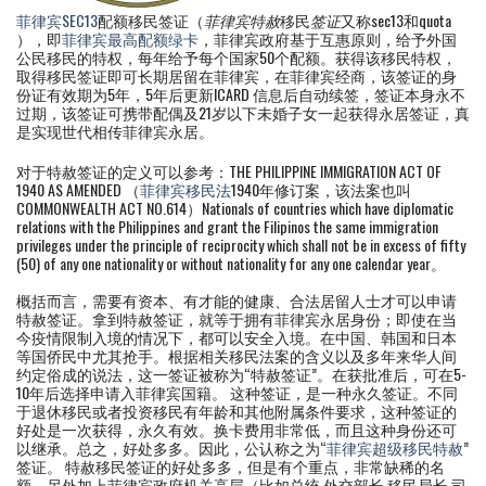
菲律宾SEC13
配额移民签证（
菲律宾特赦
移民
签证
又称sec13和quota
），即
菲律宾最高配额绿卡
，菲律宾政府基于互惠原则，给予外国
公民移民的特权，每年给予每个国家50个配额。获得该移民特权，
取得移民签证即可长期居留在菲律宾，在菲律宾经商，该签证的身
份证有效期为5年，5年后更新ICARD 信息后自动续签，签证本身永不
过期，该签证可携带配偶及21岁以下未婚子女一起获得永居签证，真
是实现世代相传菲律宾永居。
对于特赦签证的定义可以参考：THE PHILIPPINE IMMIGRATION ACT OF
1940 AS AMENDED （
菲律宾移民法
1940年修订案，该法案也叫
COMMONWEALTH ACT NO.614）Nationals of countries which have diplomatic
relations with the Philippines and grant the Filipinos the same immigration
privileges under the principle of reciprocity which shall not be in excess of fifty
(50) of any one nationality or without nationality for any one calendar year。
概括而言，需要有资本、有才能的健康、合法居留人士才可以申请
特赦签证。拿到特赦签证，就等于拥有菲律宾永居身份；即使在当
今疫情限制入境的情况下，都可以安全入境。在中国、韩国和日本
等国侨民中尤其抢手。根据相关移民法案的含义以及多年来华人间
约定俗成的说法，这一签证被称为“特赦签证”。在获批准后，可在5-
10年后选择申请入菲律宾国籍。 这种签证，是一种永久签证。不同
于退休移民或者投资移民有年龄和其他附属条件要求，这种签证的
好处是一次获得，永久有效。换卡费用非常低，而且这种身份还可
以继承。总之，好处多多。因此，公认称之为“
菲律宾超级移民特赦
”
签证。 特赦移民签证的好处多多，但是有个重点，非常缺稀的名
额，另外加上菲律宾政府机关高层（比如总统 外交部长 移民局长 司