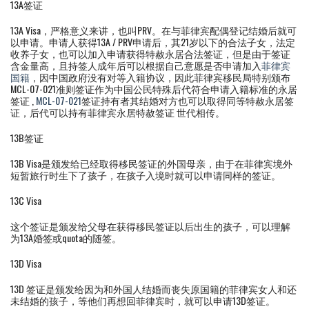
13A签证
13A Visa，严格意义来讲，也叫PRV。在与菲律宾配偶登记结婚后就可
以申请。申请人获得13A / PRV申请后，其21岁以下的合法子女，法定
收养子女，也可以加入申请获得特赦永居合法签证，但是由于签证
含金量高，且持签人成年后可以根据自己意愿是否申请加入
菲律宾
国籍
，因中国政府没有对等入籍协议，因此菲律宾移民局特别颁布
MCL-07-021准则签证作为中国公民特殊后代符合申请入籍标准的永居
签证 ,
MCL-07-021
签证持有者其结婚对方也可以取得同等特赦永居签
证，后代可以持有菲律宾永居特赦签证 世代相传。
13B签证
13B Visa是颁发给已经取得移民签证的外国母亲，由于在菲律宾境外
短暂旅行时生下了孩子，在孩子入境时就可以申请同样的签证。
13C Visa
这个签证是颁发给父母在获得移民签证以后出生的孩子，可以理解
为13A婚签或quota的随签。
13D Visa
13D 签证是颁发给因为和外国人结婚而丧失原国籍的菲律宾女人和还
未结婚的孩子，等他们再想回菲律宾时，就可以申请13D签证。